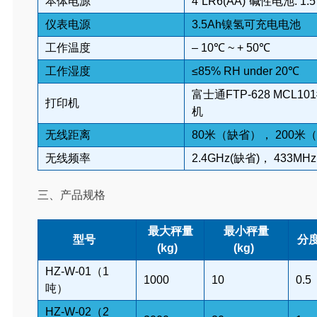
本体电源
4“LR6(AA)”碱性电池. 1.
仪表电源
3.5Ah镍氢可充电电池
工作温度
– 10℃ ~ + 50℃
工作湿度
≤85% RH under 20℃
富士通FTP-628 MCL1
打印机
机
无线距离
80米（缺省）， 200
无线频率
2.4GHz(缺省)， 433
三、
产品规格
最大秤量
最小秤量
型号
分度
(kg)
(kg)
HZ-
W
-01
（
1
1000
10
0.5
吨
）
HZ-
W
-02
（
2