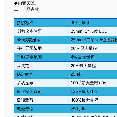
◆内置天线。
二、
产品参数
参照标准
JB/T5669
测力仪本体显
25mm (1’’) 5位 LCD
580仪表显示
25mm (1’’)字高 5位液
开机置零范围
20% 最大量程
手动置零范围
4% 最大量程
去皮范围
20%最大量程
稳定时间
≤5 秒
超载显示
100%最大量程+ 9e
最大安全载荷
125%最大秤量
极限载荷
400%最大量程
电池寿命
≥50小时