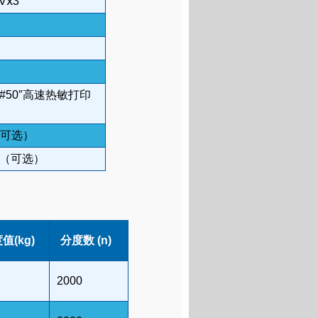
5Vⅹ3
01#50″高速热敏打印
米（可选）
MHz（可选）
值(kg)
分度数 (n)
2000