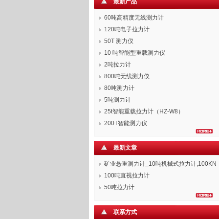
最新产品
60吨高精度无线测力计
120吨电子拉力计
50T 测力仪
10 吨智能型重载测力仪
2吨拉力计
800吨无线测力仪
80吨测力计
5吨测力计
25t智能重载拉力计（HZ-W8）
200T智能测力仪
最新文章
矿业悬重测力计_10吨机械式拉力计,100KN
拉力表
100吨直视拉力计
50吨拉力计
联系方式