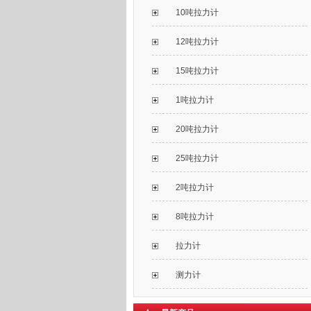
10吨拉力计
12吨拉力计
15吨拉力计
1吨拉力计
20吨拉力计
25吨拉力计
2吨拉力计
8吨拉力计
拉力计
测力计