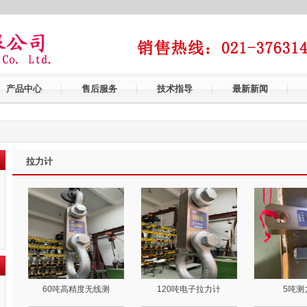
产品中心
售后服务
技术指导
最新新闻
拉力计
60吨高精度无线测
120吨电子拉力计
5吨测