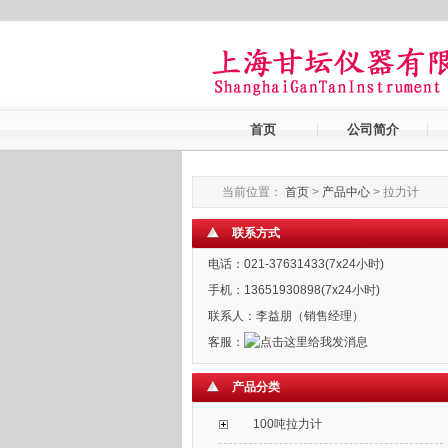
首页
公司简介
当前位置：
首页
>
产品中心
> 拉力计
联系方式
电话：021-37631433(7x24小时)
手机：13651930898(7x24小时)
联系人：李益朋（销售经理）
客服：
产品分类
100吨拉力计