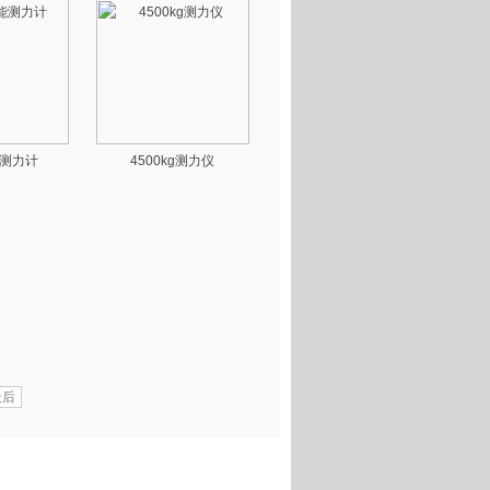
能测力计
4500kg测力仪
最后