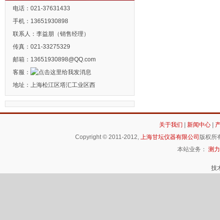
电话：021-37631433
手机：13651930898
联系人：李益朋（销售经理）
传真：021-33275329
邮箱：13651930898@QQ.com
客服：
地址：上海松江区塔汇工业区西
关于我们
|
新闻中心
|
Copyright © 2011-2012,
上海甘坛仪器有限公司
版权所有
本站业务：
测力
技