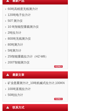
最新产品
60吨高精度无线测力计
120吨电子拉力计
50T 测力仪
10 吨智能型重载测力仪
2吨拉力计
800吨无线测力仪
80吨测力计
5吨测力计
25t智能重载拉力计（HZ-W8）
200T智能测力仪
最新文章
矿业悬重测力计_10吨机械式拉力计,100KN
拉力表
100吨直视拉力计
50吨拉力计
联系方式