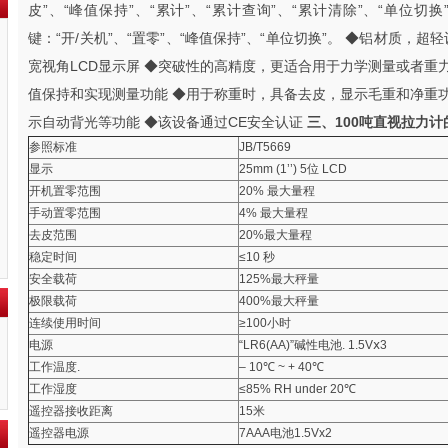
皮”、“峰值保持”、“累计”、“累计查询”、“累计清除”、“单位切换
键：“开/关机”、“置零”、“峰值保持”、“单位切换”。 ◆铝材质，超
宽视角LCD显示屏 ◆突破性的高精度，更适合用于力学测量或者重
值保持和实现测量功能 ◆用于称重时，具备去皮，显示毛重和净重
示自动背光等功能 ◆该设备通过CE安全认证
三、
100吨直视拉力计
参照标准
JB/T5669
显示
25mm (1’’) 5位 LCD
开机置零范围
20% 最大量程
手动置零范围
4% 最大量程
去皮范围
20%最大量程
稳定时间
≤10 秒
安全载荷
125%最大秤量
极限载荷
400%最大秤量
连续使用时间
≥100小时
电源
“LR6(AA)”碱性电池. 1.5Vⅹ3
工作温度.
– 10℃ ~ + 40℃
工作湿度
≤85% RH under 20℃
遥控器接收距离
15米
遥控器电源
7AAA电池1.5Vх2