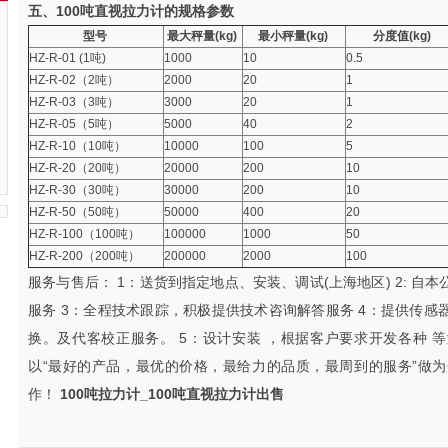
五、
100吨直视拉力计
的规格参数
型号
最大秤量(kg)
最小秤量(kg)
分度值(kg)
HZ-R-01 (1吨)
1000
10
0.5
HZ-R-02（2吨）
2000
20
1
HZ-R-03（3吨）
3000
20
1
HZ-R-05（5吨）
5000
40
2
HZ-R-10（10吨）
10000
100
5
HZ-R-20（20吨）
20000
200
10
HZ-R-30（30吨）
30000
200
10
HZ-R-50（50吨）
50000
400
20
HZ-R-100（100吨）
100000
1000
50
HZ-R-200（200吨）
200000
2000
100
服务与售后： 1：送货到指定地点、安装、调试(上海地区) 2: 
服务 3：全程技术跟踪，积极提供技术咨询解答服务 4：提供传
换。及代客校正服务。 5：设计安装 ，根据客户要求开发各种 
以“最好的产品，最优的价格，最给力的品质，最周到的服务”做
作！
100吨拉力计_
100吨直视拉力计出售