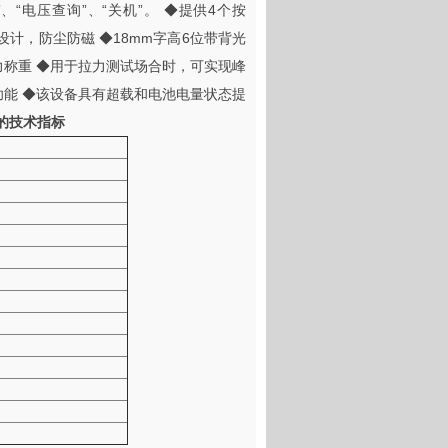
”、“电压查询”、“关机”。 ◆提供4个按
轻设计，防尘防磁 ◆18mm字高6位带背光
力称重 ◆用于拉力测试场合时，可实现峰
功能 ◆该设备具有超载和电池电量状态提
的技术指标