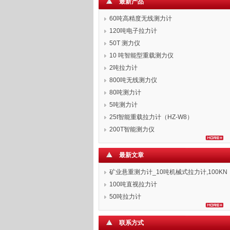
最新产品
60吨高精度无线测力计
120吨电子拉力计
50T 测力仪
10 吨智能型重载测力仪
2吨拉力计
800吨无线测力仪
80吨测力计
5吨测力计
25t智能重载拉力计（HZ-W8）
200T智能测力仪
最新文章
矿业悬重测力计_10吨机械式拉力计,100KN
拉力表
100吨直视拉力计
50吨拉力计
联系方式