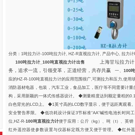
分类：
1吨拉力计-100吨拉力计
,
HZ-R直视拉力计
,
产品中心
,
拉力计
上海甘坛拉力计
100吨
拉力计
_
100吨直视拉力计出售
务
，追求一流，引领变革，正道经营，共存共赢
一、
100
应的HZ-R-100吨直视拉力计的应用范围很广,可测拉力和压力,使
消防器材电器，包装，汽车工业，食品加工，医疗等不同需要计重的
构，采用新颖的一体式传感器设计。 ◆测量精度达到额定量程的0.
白色背光的LCD上。 ◆1英寸高的LCD数字显示，便于远距离观看
安全警告界限。 ◆低功耗设计保证3节标准“AA”碱性电池长时间工
位,HZ-R-
100吨直视拉力计
便于应用：公斤（kg）、吨（t）、英镑
红外遥控器使参数设置与仪器标定既方便又便于管理。 ◆红外遥控