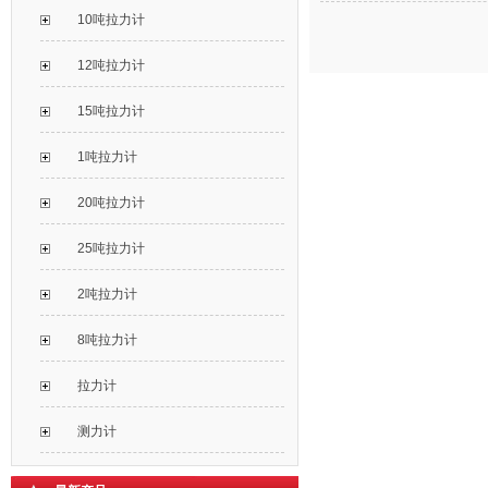
10吨拉力计
12吨拉力计
15吨拉力计
1吨拉力计
20吨拉力计
25吨拉力计
2吨拉力计
8吨拉力计
拉力计
测力计