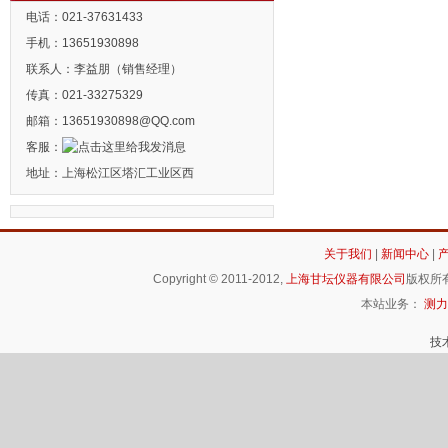
电话：021-37631433
手机：13651930898
联系人：李益朋（销售经理）
传真：021-33275329
邮箱：13651930898@QQ.com
客服：
地址：上海松江区塔汇工业区西
关于我们
|
新闻中心
|
Copyright © 2011-2012,
上海甘坛仪器有限公司
版权所有
本站业务：
测力
技