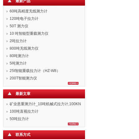
最新产品
60吨高精度无线测力计
120吨电子拉力计
50T 测力仪
10 吨智能型重载测力仪
2吨拉力计
800吨无线测力仪
80吨测力计
5吨测力计
25t智能重载拉力计（HZ-W8）
200T智能测力仪
最新文章
矿业悬重测力计_10吨机械式拉力计,100KN
拉力表
100吨直视拉力计
50吨拉力计
联系方式