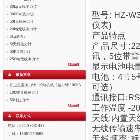
80kg无线测力仪
型号: HZ-W3
3000kg测力仪
50t无线拉力计
仪表)
20kg无线测力计
产品特点
3kg测力计
产品尺寸:2
5t无线拉力计
60KN测力计
讯，5位带背
250kg无线测力计
显示电池电
电池：4节5
最新文章
可选）
矿业悬重测力计_10吨机械式拉力计,100KN
拉力表
100吨直视拉力计
通讯接口:R
50吨拉力计
工作温度 -20
天线:内置天
联系方式
电话：021-37631433
无线传输速率:
手机：13651930898
无线频率:标