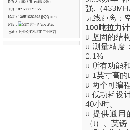
联系人：李益朋（销售经理）
强.（433MH
传真：021-33275329
无线距离：空
邮箱：13651930898@QQ.com
客服：
100吨拉力计
地址：上海松江区塔汇工业区西
u 坚固的结
u 测量精度：
0.1%
u 所有功能
u 1英寸高
u 两个可
u 低功耗设
40小时。
u 提供通
（t）、英镑