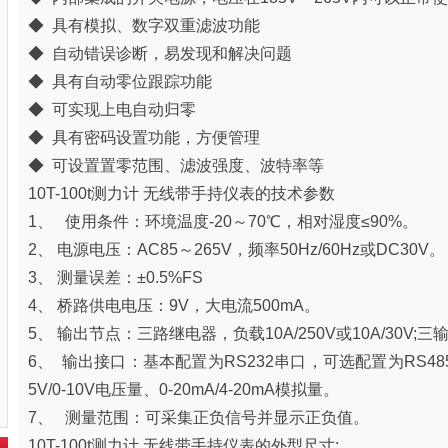
◆ 具有模拟、数字双重滤波功能
◆ 自动错误诊断，易发现和解决问题
◆ 具有自动零位跟踪功能
◆ 可实现上电自动归零
◆ 具有密码设置功能，方便管理
◆ 可设置置零范围、滤波强度、波特率等
10T-100t测力计 无线带手持仪表的技术参数
1、 使用条件：环境温度-20～70℃，相对湿度≤90%。
2、 电源电压：AC85～265V，频率50Hz/60Hz或DC30V。
3、 测量误差：±0.5%FS
4、 桥路供电电压：9V，大电流500mA。
5、 输出节点：三路继电器，负载10A/250V或10A/30V;三
6、 输出接口：基本配置为RS232串口，可选配置为RS485串
5V/0-10V电压量、0-20mA/4-20mA模拟量。
7、 测量范围：可采集正负信号并显示正负值。
10T-100t测力计 无线带手持仪表的外型尺寸
: