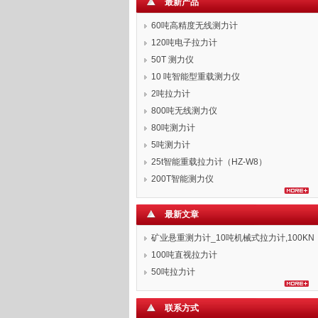
最新产品
60吨高精度无线测力计
120吨电子拉力计
50T 测力仪
10 吨智能型重载测力仪
2吨拉力计
800吨无线测力仪
80吨测力计
5吨测力计
25t智能重载拉力计（HZ-W8）
200T智能测力仪
最新文章
矿业悬重测力计_10吨机械式拉力计,100KN
拉力表
100吨直视拉力计
50吨拉力计
联系方式