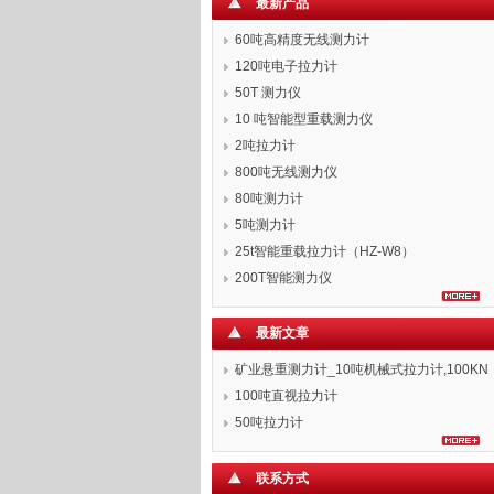
最新产品
60吨高精度无线测力计
120吨电子拉力计
50T 测力仪
10 吨智能型重载测力仪
2吨拉力计
800吨无线测力仪
80吨测力计
5吨测力计
25t智能重载拉力计（HZ-W8）
200T智能测力仪
最新文章
矿业悬重测力计_10吨机械式拉力计,100KN
拉力表
100吨直视拉力计
50吨拉力计
联系方式